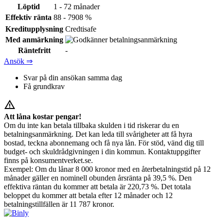
Löptid
1 - 72 månader
Effektiv ränta
88 - 7908 %
Kreditupplysning
Credtisafe
Med anmärkning
Räntefritt
-
Ansök ⇒
Svar på din ansökan samma dag
Få grundkrav
warning_amber
Att låna kostar pengar!
Om du inte kan betala tillbaka skulden i tid riskerar du en
betalningsanmärkning. Det kan leda till svårigheter att få hyra
bostad, teckna abonnemang och få nya lån. För stöd, vänd dig till
budget- och skuldrådgivningen i din kommun. Kontaktuppgifter
finns på konsumentverket.se.
Exempel: Om du lånar 8 000 kronor med en återbetalningstid på 12
månader gäller en nominell obunden årsränta på 39,5 %. Den
effektiva räntan du kommer att betala är 220,73 %. Det totala
beloppet du kommer att betala efter 12 månader och 12
betalningstillfällen är 11 787 kronor.