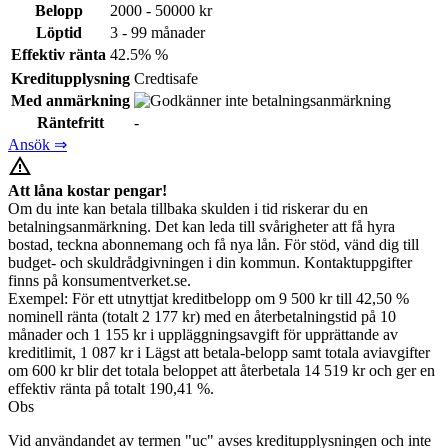
Belopp
2000 - 50000 kr
Löptid
3 - 99 månader
Effektiv ränta
42.5% %
Kreditupplysning
Credtisafe
Med anmärkning
Räntefritt
-
Ansök ⇒
warning_amber
Att låna kostar pengar!
Om du inte kan betala tillbaka skulden i tid riskerar du en
betalningsanmärkning. Det kan leda till svårigheter att få hyra
bostad, teckna abonnemang och få nya lån. För stöd, vänd dig till
budget- och skuldrådgivningen i din kommun. Kontaktuppgifter
finns på konsumentverket.se.
Exempel: För ett utnyttjat kreditbelopp om 9 500 kr till 42,50 %
nominell ränta (totalt 2 177 kr) med en återbetalningstid på 10
månader och 1 155 kr i uppläggningsavgift för upprättande av
kreditlimit, 1 087 kr i Lägst att betala-belopp samt totala aviavgifter
om 600 kr blir det totala beloppet att återbetala 14 519 kr och ger en
effektiv ränta på totalt 190,41 %.
Obs
Vid användandet av termen "uc" avses kreditupplysningen och inte