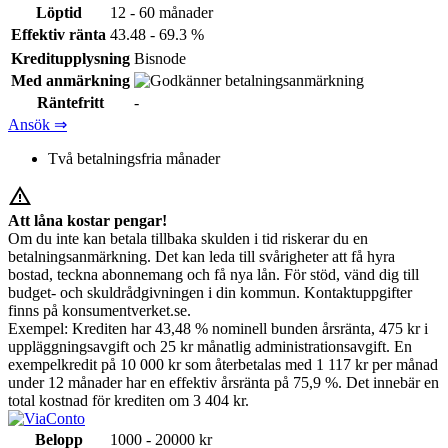
Löptid
12 - 60 månader
Effektiv ränta
43.48 - 69.3 %
Kreditupplysning
Bisnode
Med anmärkning
Räntefritt
-
Ansök ⇒
Två betalningsfria månader
warning_amber
Att låna kostar pengar!
Om du inte kan betala tillbaka skulden i tid riskerar du en
betalningsanmärkning. Det kan leda till svårigheter att få hyra
bostad, teckna abonnemang och få nya lån. För stöd, vänd dig till
budget- och skuldrådgivningen i din kommun. Kontaktuppgifter
finns på konsumentverket.se.
Exempel: Krediten har 43,48 % nominell bunden årsränta, 475 kr i
uppläggningsavgift och 25 kr månatlig administrationsavgift. En
exempelkredit på 10 000 kr som återbetalas med 1 117 kr per månad
under 12 månader har en effektiv årsränta på 75,9 %. Det innebär en
total kostnad för krediten om 3 404 kr.
Belopp
1000 - 20000 kr