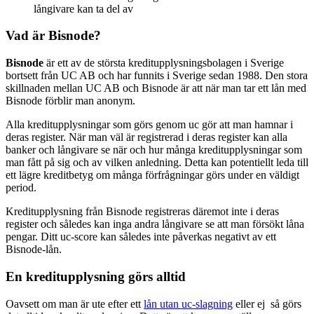
långivare kan ta del av
Vad är Bisnode?
Bisnode
är ett av de största kreditupplysningsbolagen i Sverige
bortsett från UC AB och har funnits i Sverige sedan 1988. Den stora
skillnaden mellan UC AB och Bisnode är att när man tar ett lån med
Bisnode förblir man anonym.
Alla kreditupplysningar som görs genom uc gör att man hamnar i
deras register. När man väl är registrerad i deras register kan alla
banker och långivare se när och hur många kreditupplysningar som
man fått på sig och av vilken anledning. Detta kan potentiellt leda till
ett lägre kreditbetyg om många förfrågningar görs under en väldigt
period.
Kreditupplysning från Bisnode registreras däremot inte i deras
register och således kan inga andra långivare se att man försökt låna
pengar. Ditt uc-score kan således inte påverkas negativt av ett
Bisnode-lån.
En kreditupplysning görs alltid
Oavsett om man är ute efter ett
lån utan uc-slagning
eller ej så görs