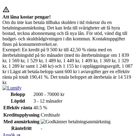
warning_amber
Att låna kostar pengar!
Om du inte kan betala tillbaka skulden i tid riskerar du en
betalningsanmärkning. Det kan leda till svårigheter att få hyra
bostad, teckna abonnemang och få nya lån. För stöd, vänd dig till
budget- och skuldrådgivningen i din kommun. Kontaktuppgifter
finns på konsumentverket.se.
Exempel: En kredit på 9 500 kr till 42,50 % ränta med en
återbetalningstid på tio månader (med tio återbetalningar om 1 839
kr, 1 569 kr, 1 529 kr, 1 489 kr, 1 449 kr, 1 409 kr, 1 369 kr, 1 329
kr, 1 289 kr samt 1 248 kr) och 1 155 kr i uppläggningsavgift, 1 087
kr i Lägst att betala-belopp samt 600 kr i aviavgifter ger en effektiv
ränta på totalt 190,41 %. Det totala beloppet att återbetala är 14 519
kr.
Belopp
2000 - 70000 kr
Löptid
3 - 12 månader
Effektiv ränta
40.5 %
Kreditupplysning
Credtisafe
Med anmärkning
Räntefritt
-
Ansök ⇒