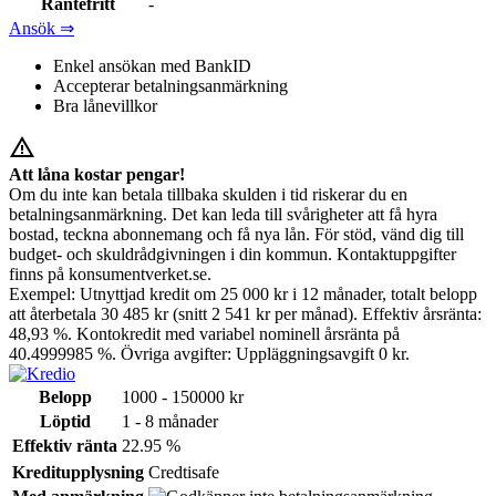
Räntefritt
-
Ansök ⇒
Enkel ansökan med BankID
Accepterar betalningsanmärkning
Bra lånevillkor
warning_amber
Att låna kostar pengar!
Om du inte kan betala tillbaka skulden i tid riskerar du en
betalningsanmärkning. Det kan leda till svårigheter att få hyra
bostad, teckna abonnemang och få nya lån. För stöd, vänd dig till
budget- och skuldrådgivningen i din kommun. Kontaktuppgifter
finns på konsumentverket.se.
Exempel: Utnyttjad kredit om 25 000 kr i 12 månader, totalt belopp
att återbetala 30 485 kr (snitt 2 541 kr per månad). Effektiv årsränta:
48,93 %. Kontokredit med variabel nominell årsränta på
40.4999985 %. Övriga avgifter: Uppläggningsavgift 0 kr.
Belopp
1000 - 150000 kr
Löptid
1 - 8 månader
Effektiv ränta
22.95 %
Kreditupplysning
Credtisafe