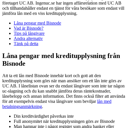
företaget UC AB. Ingenuc.se har ingen affärsrelation med UC AB
och tillhandahåller endast en tjänst för våra besökare som endast vill
jämföra lån med en viss kreditupplysning.
Låna pengar med Bisnode
Vad är Bisnode?
Tips på långivare
Andra alternativ
Tänk på detta
Låna pengar med kreditupplysning från
Bisnode
Att ta ett lån med Bisnode innebär kort och gott att den
kreditupplysning som görs när man ansöker om ett lån inte görs av
UC AB. I lånelistan ovan ser du endast långivare som inte tar någon
uc-slagning och du kan snabbt jämföra deras räntekostnader,
lånebelopp och annan information. Det finns också filter att använda
för att exempelvis endast visa långivare som beviljar
lån med
betalningsanmärkning
.
Din kreditvärdighet påverkas inte
Full anonymitet när kreditupplysningen görs av Bisnode
Man hamnar inte i något register som andra banker eller