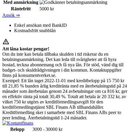
Med anmärkning
Räntefritt
5000 kr
Ansök ⇒
Enkel ansökan med BankID
Kostnadsfritt snabblån
warning_amber
Att låna kostar pengar!
Om du inte kan betala tillbaka skulden i tid riskerar du en
betalningsanmärkning. Det kan leda till svårigheter att få hyra
bostad, teckna abonnemang och få nya lån. För stöd, vänd dig till
budget- och skuldrådgivningen i din kommun. Kontaktuppgifter
finns på konsumentverket.se.
Exempel: Ett lån taget 2022-11-01 med kreditbelopp på 15 750 kr
till 21,85 % bunden årlig kreditränta med en återbetalningstid på 24
månader som återbetalas genom 24 avbetalningar om ca 816 kr, ger
en effektiv ränta på totalt 30,49 %. Totalt att betala är 20 332 kr, av
vilket 750 kr utgörs av kreditförmedlingsavgift för den
kreditförmedlingstjänst SBL Finans AB tillhandahåller.
Kreditförmedling sker i samarbete med SBL Finans ABs peer to
peer lending. Återbetalningstid 1-24 månader.
Belopp
3000 - 30000 kr