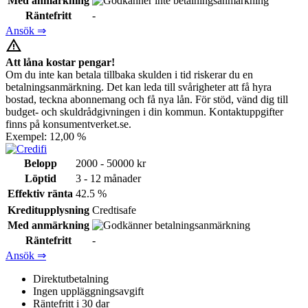
Med anmärkning
Räntefritt
-
Ansök ⇒
warning_amber
Att låna kostar pengar!
Om du inte kan betala tillbaka skulden i tid riskerar du en
betalningsanmärkning. Det kan leda till svårigheter att få hyra
bostad, teckna abonnemang och få nya lån. För stöd, vänd dig till
budget- och skuldrådgivningen i din kommun. Kontaktuppgifter
finns på konsumentverket.se.
Exempel: 12,00 %
Belopp
2000 - 50000 kr
Löptid
3 - 12 månader
Effektiv ränta
42.5 %
Kreditupplysning
Credtisafe
Med anmärkning
Räntefritt
-
Ansök ⇒
Direktutbetalning
Ingen uppläggningsavgift
Räntefritt i 30 dar