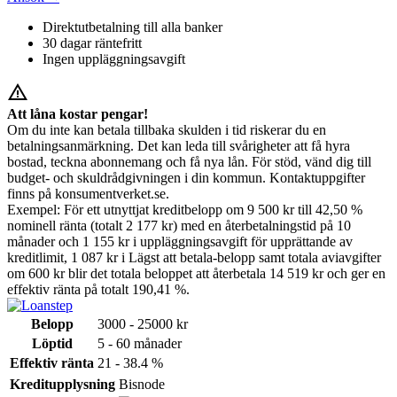
Direktutbetalning till alla banker
30 dagar räntefritt
Ingen uppläggningsavgift
warning_amber
Att låna kostar pengar!
Om du inte kan betala tillbaka skulden i tid riskerar du en
betalningsanmärkning. Det kan leda till svårigheter att få hyra
bostad, teckna abonnemang och få nya lån. För stöd, vänd dig till
budget- och skuldrådgivningen i din kommun. Kontaktuppgifter
finns på konsumentverket.se.
Exempel: För ett utnyttjat kreditbelopp om 9 500 kr till 42,50 %
nominell ränta (totalt 2 177 kr) med en återbetalningstid på 10
månader och 1 155 kr i uppläggningsavgift för upprättande av
kreditlimit, 1 087 kr i Lägst att betala-belopp samt totala aviavgifter
om 600 kr blir det totala beloppet att återbetala 14 519 kr och ger en
effektiv ränta på totalt 190,41 %.
Belopp
3000 - 25000 kr
Löptid
5 - 60 månader
Effektiv ränta
21 - 38.4 %
Kreditupplysning
Bisnode