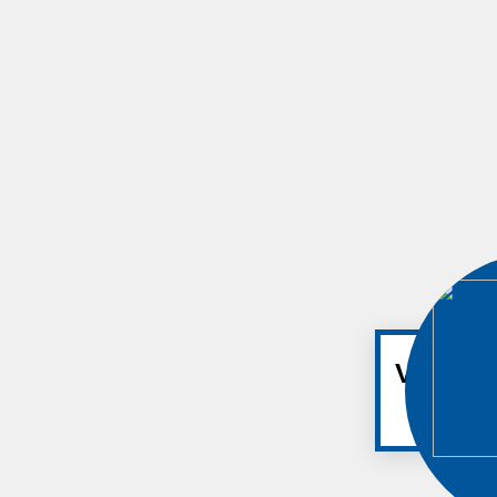
Vi skic
Ses näst
t